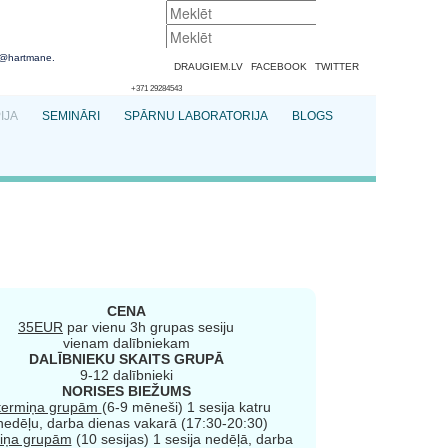
@hartmane.
DRAUGIEM.LV
FACEBOOK
TWITTER
+371 29284543
IJA
SEMINĀRI
SPĀRNU LABORATORIJA
BLOGS
CENA
35EUR
par vienu 3h grupas sesiju
vienam dalībniekam
DALĪBNIEKU SKAITS GRUPĀ
9-12 dalībnieki
NORISES BIEŽUMS
gtermiņa grupām
(6-9 mēneši) 1 sesija katru
nedēļu, darba dienas vakarā (17:30-20:30)
miņa grupām
(10 sesijas) 1 sesija nedēļā, darba