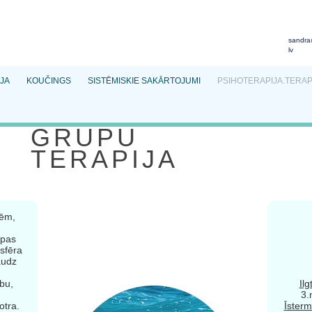
sandra
lv
JA
KOUČINGS
SISTĒMISKIE SAKĀRTOJUMI
PSIHOTERAPIJA.TERAP
GRUPU
TERAPIJA
dēm,
upas
sfēra
audz
bu,
Il
3.
otra.
Īster