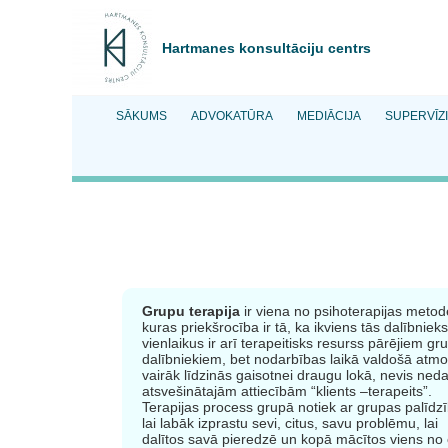
Hartmanes konsultāciju centrs
SĀKUMS
ADVOKATŪRA
MEDIĀCIJA
SUPERVĪZI
Grupu terapija
ir viena no psihoterapijas meto
kuras priekšrocība ir tā, ka ikviens tās dalībnieks
vienlaikus ir arī terapeitisks resurss pārējiem gr
dalībniekiem, bet nodarbības laikā valdošā atmo
vairāk līdzinās gaisotnei draugu lokā, nevis ned
atsvešinātajām attiecībām “klients –terapeits”.
Terapijas process grupā notiek ar grupas palīdzī
lai labāk izprastu sevi, citus, savu problēmu, lai
dalītos savā pieredzē un kopā mācītos viens no 