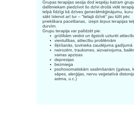
Grupas terapijas sesija dod iespēju katram grup
dalībniekam piedzīvot šo dzīvi drošā vidē terapij
telpā līdzīgi kā dzīves ģenerālmēģinājumu, kuru
sākt īstenot arī tur – “lielajā dzīvē” jau tūlīt pēc
priekškara pacelšanas, izejot ārpus terapijas te
durvīm.
Grupu terapija var palīdzēt pie:
grūtībām veidot un ilgstoši uzturēt attiecī
vientulības, attiecību problēmām
šķiršanās, tuvinieka zaudējuma gadījumā
neirozēm, trauksmes, aizvainojuma, bailē
vainas apziņas
depresijas
bezmiega
psohosomatiskām saslimšanām (galvas, 
sāpes, alerģijas, nervu veģetatīvā distonij
astma, u.c.)