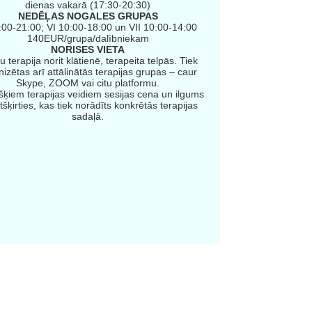
dienas vakarā (17:30-20:30)
NEDĒĻAS NOGALES GRUPAS
:00-21:00; VI 10:00-18:00 un VII 10:00-14:00
140EUR/grupa/dalībniekam
NORISES VIETA
 terapija norit klātienē, terapeita telpās. Tiek
izētas arī attālinātās terapijas grupas – caur
Skype, ZOOM vai citu platformu.
šķiem terapijas veidiem sesijas cena un ilgums
tšķirties, kas tiek norādīts konkrētās terapijas
sadaļā.