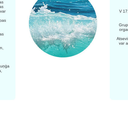
as
as
 var
V 17
lpas
Grupu
organ
bas
Atsevi
var a
m,
kuņģa
a,